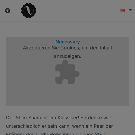
Al
&
Necessary
Leon
Akzeptieren Sie
Cookies, um den Inhalt
anzuzeigen.
Shim
Sham
Course
Overview
Der Shim Sham ist ein Klassiker! Entdecke wie
unterschiedlich er sein kann, wenn ein Paar der
Erfinder des Lindy Hops ihren eigenen Style