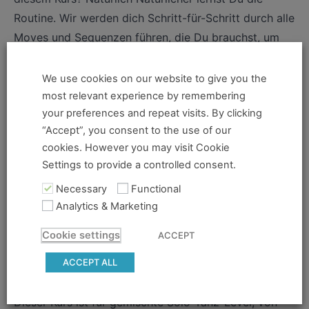
Routine. Wir werden dich Schritt-für-Schritt durch alle
Moves und Sequenzen führen, die Du brauchst, um
den Al & Leon Shim Sham selbstbewusst tanzen zu
können. Aber Du kannst viel mehr als nur eine Routine
We use cookies on our website to give you the
aus diesem Kurs mitnehmen! Du trainierst außerdem
most relevant experience by remembering
your preferences and repeat visits. By clicking
wichtige Konzepte, die dein Tanzen insgesamt
“Accept”, you consent to the use of our
verbessern werden:
cookies. However you may visit Cookie
Settings to provide a controlled consent.
Grundlegende Rhythmen, Groove und Haltung
Swingende Rhythmen; Ball-Changes, Half-Breaks
Necessary
Functional
Analytics & Marketing
Klassische aber herausfordende Moves: Full-Breaks,
Eagle Slides, etc Kick-Bewegungen mit anderen
Cookie settings
ACCEPT
Jazz-Elementen kombinieren
ACCEPT ALL
Was sollte ich bereits kennen, um teilzunehmen?
Dieser Kurs ist für gemischte Solo-Tanz-Level, von