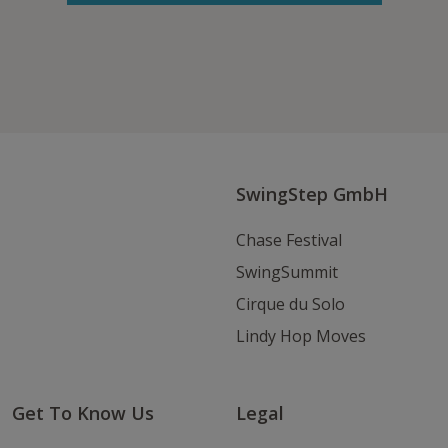
Folge uns auf Facebook
Folge
Folge
Schicke
uns
uns
uns
auf
auf
eine
Instagram
Youtube
E-
Mail
SwingStep GmbH
Chase Festival
SwingSummit
Cirque du Solo
Lindy Hop Moves
Get To Know Us
Legal