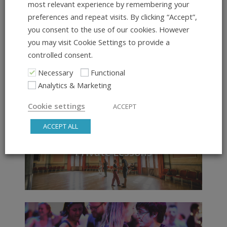
most relevant experience by remembering your
der Uni mitgeschleppt…
preferences and repeat visits. By clicking “Accept”,
you consent to the use of our cookies. However
weiterlesen
you may visit Cookie Settings to provide a
controlled consent.
Necessary
Functional
Du willst mehr erfahren?
Analytics & Marketing
Cookie settings
ACCEPT
ACCEPT ALL
Private Lessons