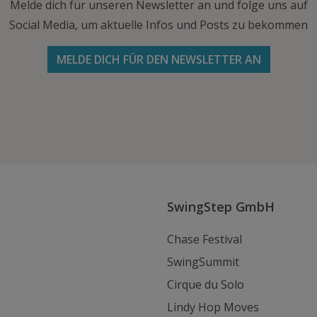
Melde dich für unseren Newsletter an und folge uns auf
Social Media, um aktuelle Infos und Posts zu bekommen
MELDE DICH FÜR DEN NEWSLETTER AN
Folge uns auf Facebook
Folge
Folge
Schicke
uns
uns
uns
auf
auf
eine
Instagram
Youtube
E-
Mail
SwingStep GmbH
Chase Festival
SwingSummit
Cirque du Solo
Lindy Hop Moves