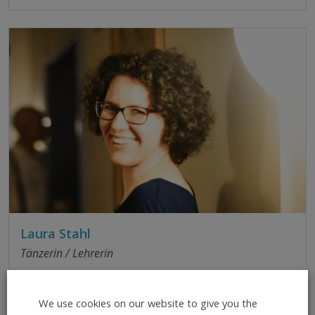
L
aura Stahl
Tänzerin / Lehrerin
Wie hast du Lindy Hop entdeckt
?
We use cookies on our website to give you the
Eine Freundin hatte mich vor Jahren zu Kursen an