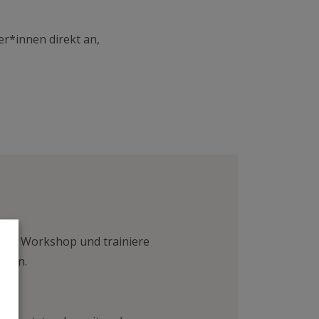
r*innen direkt an,
enen Workshop und trainiere
nnen.