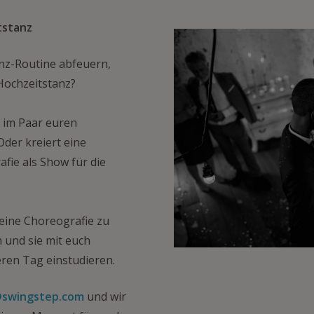
tstanz
nz-Routine abfeuern,
 Hochzeitstanz?
 im Paar euren
Oder kreiert eine
fie als Show für die
ine Choreografie zu
 und sie mit euch
en Tag einstudieren.
swingstep.com
und wir