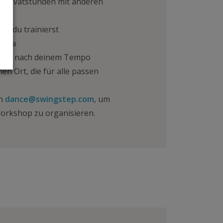
ie Privatstunden mit anderen
em du trainierst
hema
t sich nach deinem Tempo
en Ort, die für alle passen
an
dance@swingstep.com
, um
orkshop zu organisieren.