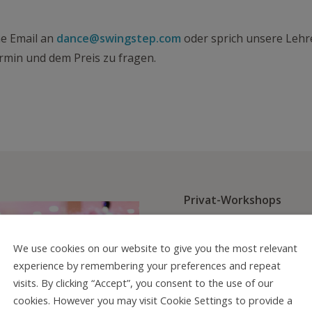
ne Email an
dance@swingstep.com
oder sprich unsere Lehre
min und dem Preis zu fragen.
Privat-Workshops
Organisiere deinen eig
We use cookies on our website to give you the most relevant
zusammen mit Freund*i
experience by remembering your preferences and repeat
visits. By clicking “Accept”, you consent to the use of our
Die Vorteile:
cookies. However you may visit Cookie Settings to provide a