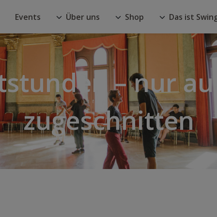
Events
Über uns
Shop
Das ist Swin
tstunden – nur au
zugeschnitten