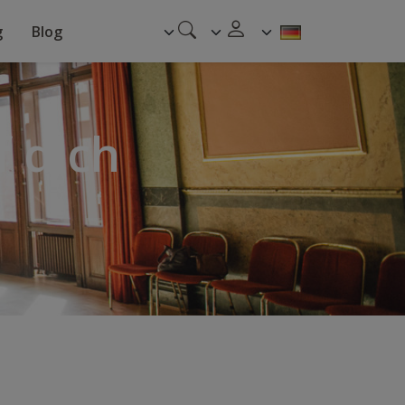
g
Blog
f dich