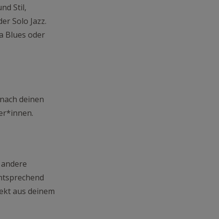
d Stil,
er Solo Jazz.
a Blues oder
 nach deinen
er*innen.
h andere
entsprechend
ekt aus deinem