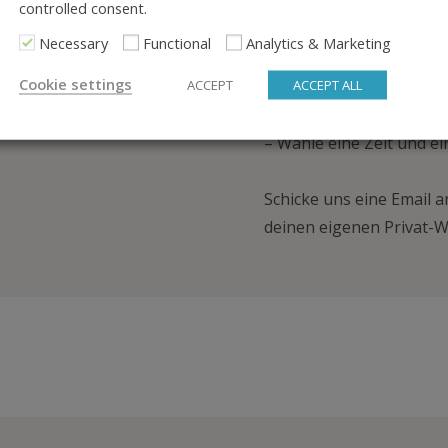
– Teile die Kosten für d
controlled consent.
Leuten
Necessary
Functional
Analytics & Marketing
– Du entscheidest, mit w
Cookie settings
ACCEPT
ACCEPT ALL
– Wähle dein eigenes T
– Der Unterricht richte
– Wähle eine Zeit und ein
Schicke uns eine Email 
deinen eigenen Privat-W